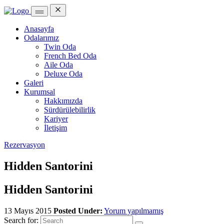
Anasayfa
Odalarımız
Twin Oda
French Bed Oda
Aile Oda
Deluxe Oda
Galeri
Kurumsal
Hakkımızda
Sürdürülebilirlik
Kariyer
İletişim
Rezervasyon
Hidden Santorini
Hidden Santorini
13 Mayıs 2015
Posted Under:
Yorum yapılmamış
Search for: